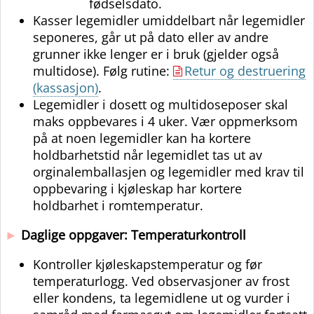
fødselsdato.
Kasser legemidler umiddelbart når legemidler
seponeres, går ut på dato eller av andre
grunner ikke lenger er i bruk (gjelder også
multidose). Følg rutine:
Retur og destruering
(kassasjon)
.
Legemidler i dosett og multidoseposer skal
maks oppbevares i 4 uker. Vær oppmerksom
på at noen legemidler kan ha kortere
holdbarhetstid når legemidlet tas ut av
orginalemballasjen og legemidler med krav til
oppbevaring i kjøleskap har kortere
holdbarhet i romtemperatur.
►
Daglige oppgaver: Temperaturkontroll
Kontroller kjøleskapstemperatur og før
temperaturlogg. Ved observasjoner av frost
eller kondens, ta legemidlene ut og vurder i