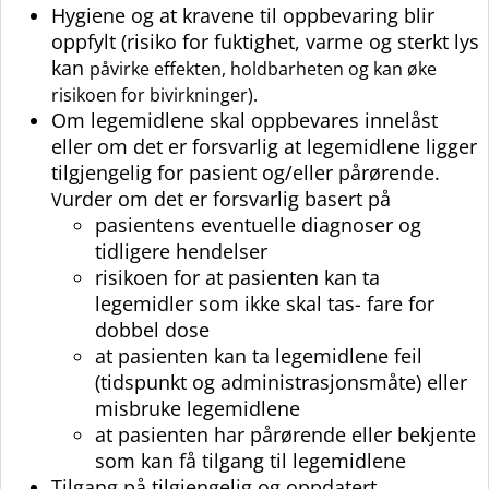
Hygiene og at kravene til oppbevaring blir
oppfylt (risiko for fuktighet, varme og sterkt lys
kan
påvirke effekten, holdbarheten og kan øke
risikoen for bivirkninger).
Om legemidlene skal oppbevares innelåst
eller om det er forsvarlig at legemidlene ligger
tilgjengelig for pasient og/eller pårørende.
urder om det er forsvarlig basert på
V
pasientens eventuelle diagnoser og
tidligere hendelser
risikoen for at pasienten kan ta
legemidler som ikke skal tas- fare for
dobbel dose
at pasienten kan ta legemidlene feil
(tidspunkt og administrasjonsmåte) eller
misbruke legemidlene
at pasienten har pårørende eller bekjente
som kan få tilgang til legemidlene
Tilgang på tilgjengelig og oppdatert