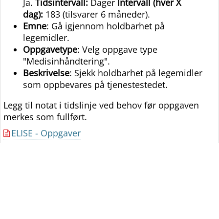
Ja.
Tidsintervall:
Dager
Intervall (hver X
dag):
183 (tilsvarer 6 måneder).
Emne
: Gå igjennom holdbarhet på
legemidler.
Oppgavetype
: Velg oppgave type
"Medisinhåndtering".
Beskrivelse
: Sjekk holdbarhet på legemidler
som oppbevares på tjenestestedet.
Legg til notat i tidslinje ved behov før oppgaven
merkes som fullført.
ELISE - Oppgaver