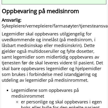
Oppbevaring på medisinrom
Ansvarlig:
Sykepleiere/vernepleiere/farmasøyter/tjenesteansva
Legemidler skal oppbevares utilgjengelig for
uvedkommende og innelåst (på medisinrom, i
låsbart medisinskap eller medisinskrin). Dette
gjelder også multidoseruller og fylte dosetter,
samt legemidler som midlertidig oppbevares av
tjenesten før de skal leveres videre til pasient. Det
skal bare oppbevares legemidler og hjelpemidler
som brukes i forbindelse med istandgjøring og
utdeling av legemidler på medisinrommet.
Legemidlene som oppbevares på
medisinrommet
er personlige og skal oppbevares i egen
boks eller hylle for den enkelte pasient.