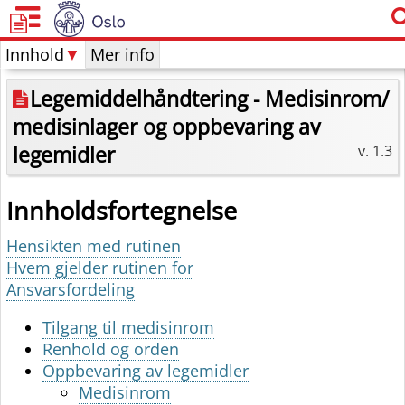
Legemiddelhåndtering
-
Innhold
Medisinrom/medisinlager
▼
Mer info
og
Legemiddelhåndtering - Medisinrom/
oppbevaring
av
medisinlager og oppbevaring av
legemidler
legemidler
v. 1.3
Innholdsfortegnelse
Hensikten med rutinen
Hvem gjelder rutinen for
Ansvarsfordeling
Tilgang til medisinrom
Renhold og orden
Oppbevaring av legemidler
Medisinrom