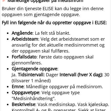
►
Månedlige oppgaver på medisinrom
Bruker din tjeneste ELISE kan du legge inn denne
oppgaven som gjentagende oppgave.
Fyll inn følgende når du oppretter oppgave i ELISE:
Angående
: La felt stå blankt.
Arbeidsteam
: Velg det arbeidsteamet som er
ansvarlig for det aktuelle medisinrommet og
der oppgaven skal fullføres.
Forfallsdato
: Første dato oppgaven skal
gjennomføres.
Gjentagende oppgave
:
Ja.
Tidsintervall:
Dager
Intervall (hver X dag):
30
(tilsvarer 1 måned)
Emne
: Månedlige oppgaver på medisinrom.
Oppgavetype
: Velg oppgave type
"Medisinhåndtering".
Beskrivelse
: Vask medisinskap. Vask kjøleskap.
Kontrolltell A- og B- preparater. Sjekk at lister