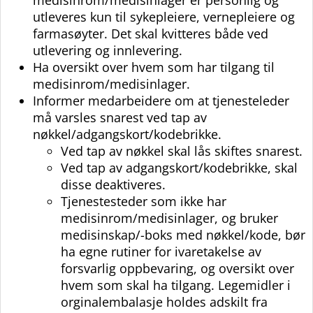
medisinrom/medisinlager er personlig og
utleveres kun til sykepleiere, vernepleiere og
farmasøyter. Det skal kvitteres både ved
utlevering og innlevering.
Ha oversikt over hvem som har tilgang til
medisinrom/medisinlager.
Informer medarbeidere om at tjenesteleder
må varsles snarest ved tap av
nøkkel/adgangskort/kodebrikke.
Ved tap av nøkkel skal lås skiftes snarest.
Ved tap av adgangskort/kodebrikke, skal
disse deaktiveres.
Tjenestesteder som ikke har
medisinrom/medisinlager, og bruker
medisinskap/-boks med nøkkel/kode, bør
ha egne rutiner for ivaretakelse av
forsvarlig oppbevaring, og oversikt over
hvem som skal ha tilgang. Legemidler i
orginalembalasje holdes adskilt fra