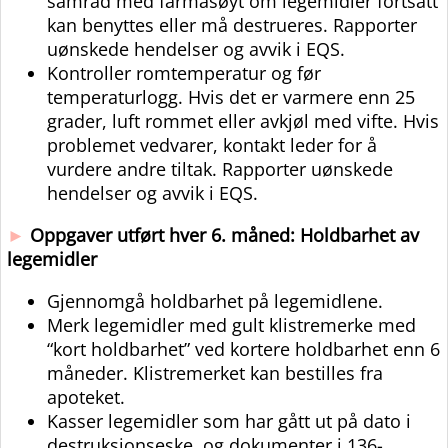
samråd med farmasøyt om legemidler fortsatt
kan benyttes eller må destrueres. Rapporter
uønskede hendelser og avvik i EQS.
Kontroller romtemperatur og før
temperaturlogg. Hvis det er varmere enn 25
grader, luft rommet eller avkjøl med vifte. Hvis
problemet vedvarer, kontakt leder for å
vurdere andre tiltak. Rapporter uønskede
hendelser og avvik i EQS.
►
Oppgaver utført hver 6. måned: Holdbarhet av
legemidler
Gjennomgå holdbarhet på legemidlene.
Merk legemidler med gult klistremerke med
“kort holdbarhet” ved kortere holdbarhet enn 6
måneder. Klistremerket kan bestilles fra
apoteket.
Kasser legemidler som har gått ut på dato i
destruksjonseske, og dokumenter i 136-