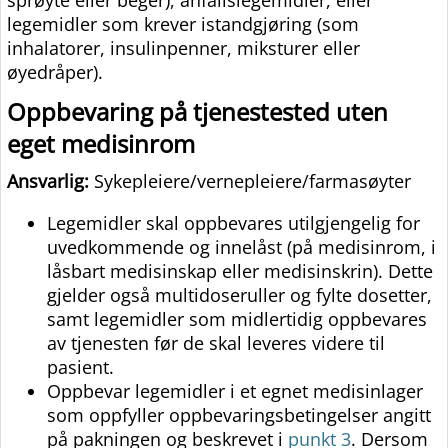
sprøyte eller beger), anfallslegemidler, eller
legemidler som krever istandgjøring (som
inhalatorer, insulinpenner, miksturer eller
øyedråper).
Oppbevaring på tjenestested uten
eget medisinrom
Ansvarlig:
Sykepleiere/vernepleiere/farmasøyter
Legemidler skal oppbevares utilgjengelig for
uvedkommende og innelåst (på medisinrom, i
låsbart medisinskap eller medisinskrin). Dette
gjelder også multidoseruller og fylte dosetter,
samt legemidler som midlertidig oppbevares
av tjenesten før de skal leveres videre til
pasient.
Oppbevar legemidler i et egnet medisinlager
som oppfyller oppbevaringsbetingelser angitt
på pakningen og beskrevet i
punkt 3
. Dersom