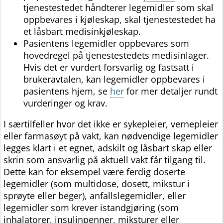
tjenestestedet håndterer legemidler som skal
oppbevares i kjøleskap, skal tjenestestedet ha
et låsbart medisinkjøleskap.
Pasientens legemidler oppbevares som
hovedregel på tjenestestedets medisinlager.
Hvis det er vurdert forsvarlig og fastsatt i
brukeravtalen, kan legemidler oppbevares i
pasientens hjem, se
her
for mer detaljer rundt
vurderinger og krav.
I særtilfeller hvor det ikke er sykepleier, vernepleier
eller farmasøyt på vakt, kan nødvendige legemidler
legges klart i et egnet, adskilt og låsbart skap eller
skrin som ansvarlig på aktuell vakt får tilgang til.
Dette kan for eksempel være ferdig doserte
legemidler (som multidose, dosett, mikstur i
sprøyte eller beger), anfallslegemidler, eller
legemidler som krever istandgjøring (som
inhalatorer, insulinpenner, miksturer eller